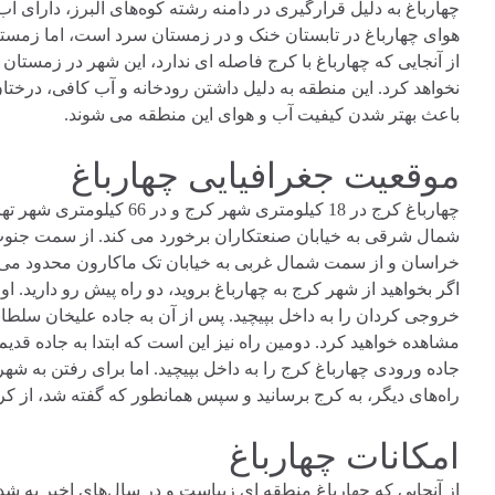
چهارباغ به دلیل قرارگیری در دامنه رشته کوه‌های البرز، دارای
هوای چهارباغ در تابستان‌ خنک و در زمستان سرد است، اما زمستا
از آنجایی که چهارباغ با کرج فاصله ای ندارد، این شهر در زمستان
نخواهد کرد. این منطقه به دلیل داشتن رودخانه و آب کافی، درختا
باعث بهتر شدن کیفیت آب و هوای این منطقه می شوند.
موقعیت جغرافیایی چهارباغ
چهارباغ کرج در 18 کیلومتری
شمال شرقی به خیابان صنعتکاران برخورد می کند. از سمت جنوب
خراسان و از سمت شمال غربی به خیابان تک ماکارون محدود می
اگر بخواهید از شهر کرج به چهارباغ بروید، دو راه پیش رو دارید
خروجی کردان را به داخل بپیچید. پس از آن به جاده علیخان سلطانی 
مشاهده خواهید کرد. دومین راه نیز این است که ابتدا به جاده 
جاده ورودی چهارباغ کرج را به داخل بپیچید. اما برای رفتن به شهر چ
راه‌های دیگر، به کرج برسانید و سپس همانطور که گفته شد، از کرج
امکانات چهارباغ
از آنجایی که چهارباغ منطقه ای زیباست و در سال‌های اخیر به ش