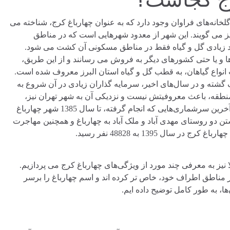
 گلخانه‌های فراوان وجود دارد که به عنوان چهارباغ کرج، شناخته می
نیز می گویند. این شهر از معدود شهرهایی است که در مناطق
عداد زیادی گل و گیاه فقط در مناطق مسکونی آن کشت می شود.
ا و یا حتی کشورهای دیگر به فروش می رسانند و از این طریق،
 انواع گیاهان، به قطب گل و گیاه استان البرز معروف شده است.
گشته و در سال‌های اخیر، سرمایه گذاران زیادی در آن شروع به
ن منطقه، باعث معروفیتش نیست و نزدیکی آن به شهر تهران نیز،
یکی از مهم ترین دلایل معروفیت این منطقه سرسبز است. طبق آخرین سرشماری‌هایی که انجام گرفته، تا سال 1385 شهر چهارباغ
عیت داشت. اما در سال 1387 و پس از پیوستن دو روستای مهدی آباد و ملک آباد به چهارباغ و همچنین مهاجرت‌
ل 1395 به 48828 نفر رسید.
ا نیز به معرفی چند مورد از ویژگی‌‌های چهارباغ کرج می پردازیم.
ر مناطق اطراف خود، خاص تر کرده اند و اسم چهارباغ را برسر