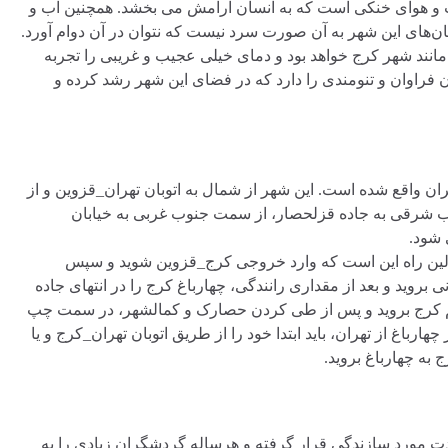
 آب و هوای خنکی است که به انسان آرامش می بخشد. همچنین آب و
ن‌های این شهر به آن صورت سرد نیست که نتوان در آن دوام آورد.
 مانند شهر کرج خواهد بود و دمای خیلی عجیب و غریبی را تجربه
ن فراوان و تنومندی را دارد که در فضای این شهر رشد کرده و
 شهر کرج و در 66 کیلومتری شهر تهران واقع شده است. این شهر از شمال به اتوبان تهران_قزوین و از
 شرقی به جاده قزلحصار، از سمت جنوب غربی به خیابان
 شود.
. اولین راه این است که وارد خروجی کرج_قزوین شوید و سپس
بروید و بعد از مقداری رانندگی، چهارباغ کرج را در انتهای جاده
قدیم کرج بروید و پس از طی کردن حصارک و کمالشهر، در سمت چپ
هارباغ از تهران، باید ابتدا خود را از طریق اتوبان تهران_کرج و یا
 به چهارباغ بروید.
دت مورد سازندگی قرار گرفته و هرساله گردشگران زیادی را به