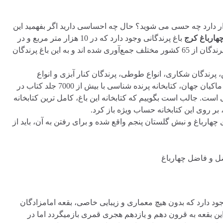
قرار دارد چه حسی می شوید؟ حال چه احساسی دارید اگر بفهمید این
هارباغ کرج
باغ پرندگانی وجود دارد که در 10 هزار متر مربع و در
چند طبقه، پذیرای حدود 2 هزار گونه کمیاب از پرندگان است. این پرندگان از 65 کشور مختلف جمع‌آوری شده اند و به این باغ پرندگان
ض، پرندگان شکاری، انواع طوطی، پرندگان کنار آبزی و انواع
کبوترهاست. همچنین این باغ دارای بزرگترین کلکسیون کبوتران و ماکیان جهان، کتابخانه پرنده شناسی با بیش از 7000 جلد کتاب در
انه شناسی است. جالب است بگوییم که کتابخانه این باغ، کامل ترین کتابخانه
ر روی این کتابخانه حساب ویژه باز کرد.
چهارباغ و نبش گلستان پنجم واقع شده و برای رفتن به آن، باید از
 ای وجود دارد که بدون هیچ معماری و زیبایی خاصی، بقعه امامزادگان
بقعه به قرون دهم و یازدهم هجری قمری بازمیگردد اما در