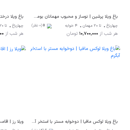
باغ ویلا پرشین | نوساز و محبوب مهمانان بومچه در چهارباغ
باغ ویلا درخت
(0 نظر)
چهارباغ
تا
20
مهمان
4 خوابه
چهارباغ
تا
20
0
هر شب از
تومان
هر شب از
00
10,700,000
باغ ویلا لوکس مافیا | دوخوابه مستر با استخر آبگرم
ویلا رز | اقا