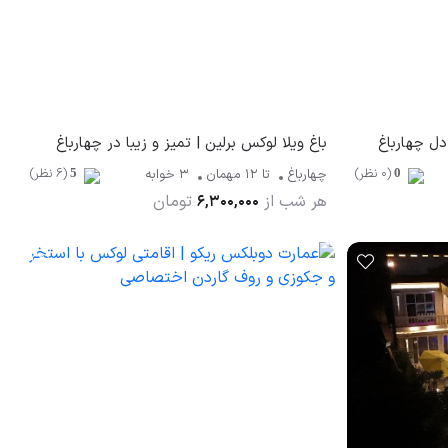
 دل چهارباغ
باغ ویلا لوکس برلین | تمیز و زیبا در چهارباغ
(0 نظر)
(6 نظر)
چهارباغ
تا
12
مهمان
3 خوابه
5
0
هر شب از
تومان
6,300,000