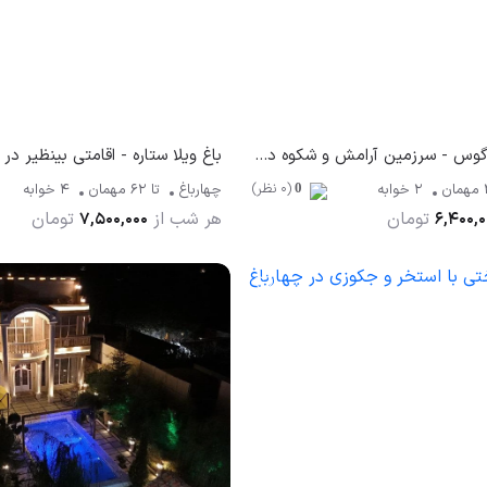
باغ ویلا گالاپاگوس - سرزمین آرامش و شکوه در چهارباغ
باغ ویلا ستاره - اقامتی بینظیر در
(0 نظر)
مهمان
2 خوابه
چهارباغ
تا
62
مهمان
4 خوابه
0
تومان
هر شب از
تومان
7,500,000
6,400,0