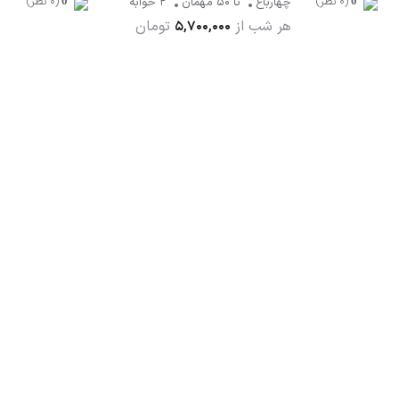
(0 نظر)
(0 نظر)
چهارباغ
تا
50
مهمان
2 خوابه
0
0
هر شب از
تومان
5,700,000