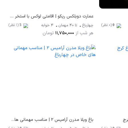
عمارت دوبلکس ریکو | اقامتی لوکس با استخر و جکوزی و روف گاردن اختصاصی
(0 نظر)
(1 نظر)
چهارباغ
تا
40
مهمان
4 خوابه
5
0
هر شب از
تومان
11,750,000
رج
باغ ویلا مدرن آرامیس ۲ | مناسب مهمانی های خاص در چهارباغ