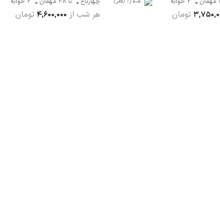
(1 نظر)
مهمان
2 خوابه
چهارباغ
تا
28
مهمان
2 خوابه
2.2
تومان
هر شب از
تومان
4,600,000
3,750,0