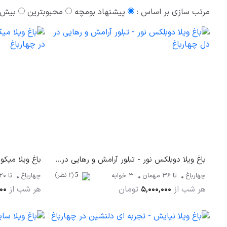
مرتب سازی بر اساس :
پیشنهاد بومچه
محبوبترین
بیش 
باغ ویلا دوبلکس نور - تبلور آرامش و رهایی در دل چهارباغ
(2 نظر)
چهارباغ
تا
36
مهمان
3 خوابه
چهارباغ
تا
20
5
هر شب از
تومان
هر شب از
00
5,000,000