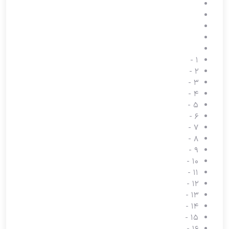
-
1
-
2
-
3
-
4
-
5
-
6
-
7
-
8
-
9
-
10
-
11
-
12
-
13
-
14
-
15