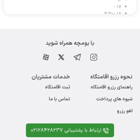
-
16
-
17
4,300
18
4,300
19
10,125
20
10,125
21
10,125
22
با بومچه همراه شوید
7,695
23
4,300
24
4,300
25
4,300
26
4,300
27
نحوه رزرو اقامتگاه
خدمات مشتریان
5,700
28
راهنمای رزرو اقامتگاه
ثبت اقامتگاه
7,500
29
5,700
30
شیوه های پرداخت
تماس با ما
4,300
31
لغو رزرو
ارتباط با پشتیبانی 02128428237