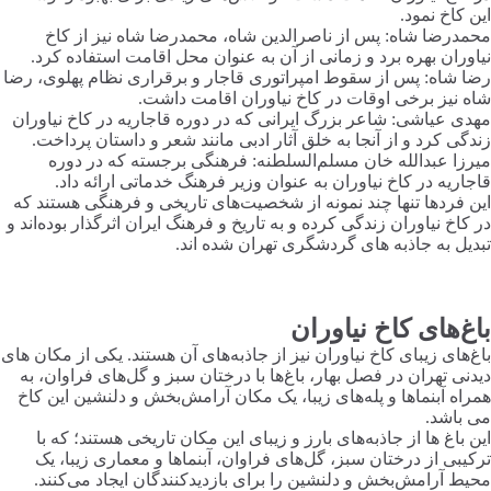
این کاخ نمود.
محمدرضا شاه: پس از ناصرالدین شاه، محمدرضا شاه نیز از کاخ
نیاوران بهره برد و زمانی از آن به عنوان محل اقامت استفاده کرد.
رضا شاه: پس از سقوط امپراتوری قاجار و برقراری نظام پهلوی، رضا
شاه نیز برخی اوقات در کاخ نیاوران اقامت داشت.
مهدی عیاشی: شاعر بزرگ ایرانی که در دوره قاجاریه در کاخ نیاوران
زندگی کرد و از آنجا به خلق آثار ادبی مانند شعر و داستان پرداخت.
میرزا عبدالله خان مسلم‌السلطنه: فرهنگی برجسته که در دوره
قاجاریه در کاخ نیاوران به عنوان وزیر فرهنگ خدماتی ارائه داد.
این فرد‌ها تنها چند نمونه از شخصیت‌های تاریخی و فرهنگی هستند که
در کاخ نیاوران زندگی کرده و به تاریخ و فرهنگ ایران اثرگذار بوده‌اند و
تبدیل به جاذبه های گردشگری تهران شده اند.
باغ‌های کاخ نیاوران
باغ‌های زیبای کاخ نیاوران نیز از جاذبه‌های آن هستند. یکی از مکان های
دیدنی تهران در فصل بهار، باغ‌ها با درختان سبز و گل‌های فراوان، به
همراه آبنماها و پله‌های زیبا، یک مکان آرامش‌بخش و دلنشین این کاخ
می باشد.
این باغ ها از جاذبه‌های بارز و زیبای این مکان تاریخی هستند؛ که با
ترکیبی از درختان سبز، گل‌های فراوان، آبنماها و معماری زیبا، یک
محیط آرامش‌بخش و دلنشین را برای بازدیدکنندگان ایجاد می‌کنند.