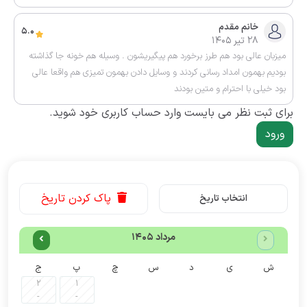
خانم مقدم
5.0
28 تیر 1405
میزبان عالی بود هم طرز برخورد هم پیگیریشون . وسیله هم خونه جا گذاشته
بودیم بهمون امداد رسانی کردند و وسایل دادن بهمون تمیزی هم واقعا عالی
بود خیلی با احترام و متین بودند
برای ثبت نظر می بایست وارد حساب کاربری خود شوید.
ورود
پاک کردن تاریخ
انتخاب تاریخ
مرداد 1405
ش
ی
د
س
چ
پ
ج
2
1
-
-