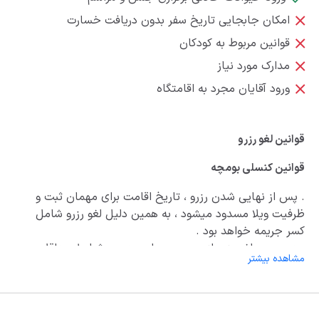
امکان جابجایی تاریخ سفر بدون دریافت خسارت
قوانین مربوط به کودکان
مدارک مورد نیاز
ورود آقایان مجرد به اقامتگاه
قوانین لغو رزرو
قوانین کنسلی بومچه
. پس از نهایی شدن رزرو ، تاریخ اقامت برای مهمان ثبت و
ظرفیت ویلا مسدود میشود ، به همین دلیل لغو رزرو شامل
کسر جریمه خواهد بود .
. در صورت لغو رزرو از سمت مهمان ، در هر شرایط حداقل
مشاهده بیشتر
25درصد از مبلغ کل رزرو بابت مالیات ، کارمزد و هزینه های
پردازش کسر خواهد شد .
. شرایط کنسلی :
. ایام وسط هفته عادی ، تا 5 روز مانده به زمان ورود : فقط