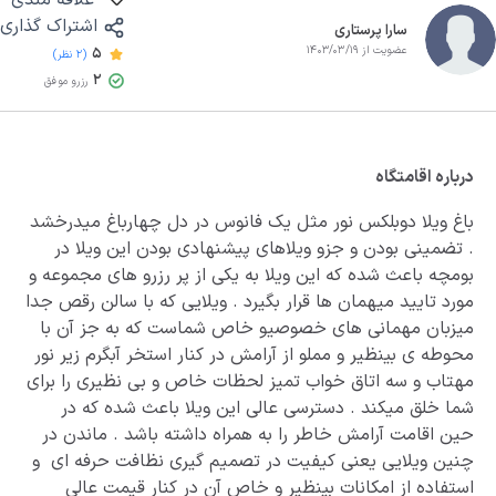
علاقه مندی
اشتراک گذاری
سارا پرستاری
عضویت از 1403/03/19
5
(2 نظر)
2
رزرو موفق
درباره اقامتگاه
باغ ویلا دوبلکس نور مثل یک فانوس در دل چهارباغ میدرخشد
. تضمینی بودن و جزو ویلاهای پیشنهادی بودن این ویلا در
بومچه باعث شده که این ویلا به یکی از پر رزرو های مجموعه و
مورد تایید میهمان ها قرار بگیرد . ویلایی که با سالن رقص جدا
میزبان مهمانی های خصوصیو خاص شماست که به جز آن با
محوطه ی بینظیر و مملو از آرامش در کنار استخر آبگرم زیر نور
مهتاب و سه اتاق خواب تمیز لحظات خاص و بی نظیری را برای
شما خلق میکند . دسترسی عالی این ویلا باعث شده که در
حین اقامت آرامش خاطر را به همراه داشته باشد . ماندن در
چنین ویلایی یعنی کیفیت در تصمیم گیری نظافت حرفه ای و
استفاده از امکانات بینظیر و خاص آن در کنار قیمت عالی