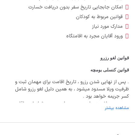
امکان جابجایی تاریخ سفر بدون دریافت خسارت
قوانین مربوط به کودکان
مدارک مورد نیاز
ورود آقایان مجرد به اقامتگاه
قوانین لغو رزرو
قوانین کنسلی بومچه
. پس از نهایی شدن رزرو ، تاریخ اقامت برای مهمان ثبت و
ظرفیت ویلا مسدود میشود ، به همین دلیل لغو رزرو شامل
کسر جریمه خواهد بود .
. در صورت لغو رزرو از سمت مهمان ، در هر شرایط حداقل
مشاهده بیشتر
25درصد از مبلغ کل رزرو بابت مالیات ، کارمزد و هزینه های
پردازش کسر خواهد شد .
. شرایط کنسلی :
. ایام وسط هفته عادی ، تا 5 روز مانده به زمان ورود : فقط