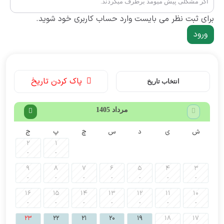
اگر مشکلی پیش میومد برطرف میکردند.
برای ثبت نظر می بایست وارد حساب کاربری خود شوید.
ورود
پاک کردن تاریخ
انتخاب تاریخ
مرداد 1405
ش
ی
د
س
چ
پ
ج
2
1
-
-
9
8
7
6
5
4
3
-
-
-
-
-
-
-
16
15
14
13
12
11
10
-
-
-
-
-
-
-
23
22
21
20
19
18
17