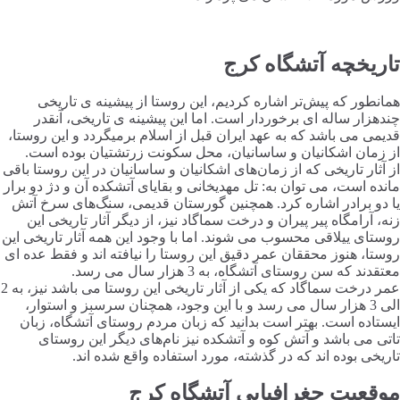
تاریخچه آتشگاه کرج
همانطور که پیش‌تر اشاره کردیم، این روستا از پیشینه ی تاریخی
چندهزار ساله ای برخوردار است. اما این پیشینه ی تاریخی، آنقدر
قدیمی می باشد که به عهد ایران قبل از اسلام برمیگردد و این روستا،
از زمان اشکانیان و ساسانیان، محل سکونت زرتشتیان بوده است.
از آثار تاریخی که از زمان‌های اشکانیان و ساسانیان در این روستا باقی
مانده است، می توان به: تل مهدیخانی و بقایای آتشکده آن و دژ دو برار
یا دو برادر اشاره کرد. همچنین گورستان قدیمی، سنگ‌های سرخ آتش
زنه، آرامگاه پیر پیران و درخت سماگاد نیز، از دیگر آثار تاریخی این
روستای ییلاقی محسوب می شوند. اما با وجود این همه آثار تاریخی این
روستا، هنوز محققان عمر دقیق این روستا را نیافته اند و فقط عده ای
معتقدند که سن روستای آتشگاه، به 3 هزار سال می رسد.
عمر درخت سماگاد که یکی از آثار تاریخی این روستا می باشد نیز، به 2
الی 3 هزار سال می رسد و با این وجود، همچنان سرسبز و استوار،
ایستاده است. بهتر است بدانید که زبان مردم روستای آتشگاه، زبان
تاتی می باشد و آتش کوه و آتشکده نیز نام‌های دیگر این روستای
تاریخی بوده اند که در گذشته، مورد استفاده واقع شده اند.
موقعیت جغرافیایی آتشگاه کرج