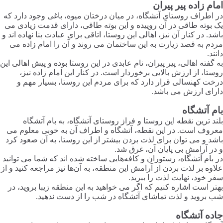
امام زاده پیر پیران
در اطراف روستای آتشگاه، در میان درختان میوه، باغی وجود دارد که
یک بوته طاقی در آن روییده و این بوته طاقی، دارای قدمت زیادی می
باشد. در کنار آن نیز، اهالی این روستا، اتاقی برای عبادت بنا نهاده اند و
مردم به قصد زیارت به این ساختمان می روند و آن را امام زاده می
دانند.
به گفته اهالی، پیر پیران، نام عابدی در این روستا بوده و پیش اهالی این
روستا، از ارزش بالایی برخوردار است. در کنار این امام زاده نیز،
درخت کهنسالی قرار دارد که برای مردم این روستا، بسیار مهم و
دارای ارزش می باشد.
بام آتشگاه
بلند ترین نقطه این روستا و فراز روستای آتشگاه، به بام آتشگاه
معروف است. در این نقطه، آتشگاه و اطراف آن به خوبی معلوم می
باشد و می توان برای لذت بردن بیشتر از این روستا، به آن صعود کرد
و در آرامش بی پایان آن، غرق شد.
در بام آتشگاه، رستوران و کافه‌هایی ساخته شده اند که شما می توانید
علاوه بر لذت بردن از آرامش این منطقه، به آن‌ها نیز مراجعه کنید و از
سفر خود، نهایت لذت را ببرید.
بهتر است اشاره کنیم که اگر می خواهید به این منطقه زیبا بروید، در
شب بروید و لذت تماشای آتشگاه در شب را از دست ندهید.
جاده آتشگاه