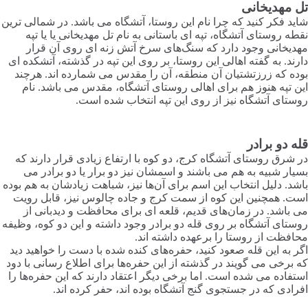
تل مهدیخانی
شاید فکر کنید که چرا نام این روستا، آتشگاه می باشد. در شمالی ترین
نقطه روستای آتشگاه، تپه ای باستانی به نام تل مهدیخانی یا یا تپه
مهدیخانی وجود دارد که سنگ‌های سرخ آتش زنه ای روی آن قرار
دارند. به گفته اهالی این روستا، بر روی این تپه در گذشته، آتشکده ای
بوده که زرزتشتیان آن منطقه، آن را مقدس می شمارده اند. هرچند
این تپه هنوز هم برای اهالی روستای آتشگاه، مقدس می باشد. نام
روستای آتشگاه نیز از روی این تپه انتخاب شده است.
قله دو برادر
در شرق روستای آتشگاه کرج، دو کوه با ارتفاع زیادی قرار دارند که
بسیار شبیه به هم می باشند و اسمشان نیز دو برار یا دو برادر می
باشد. دلیل انتخاب این اسم برای آن‌ها نیز، شباهت زیادشان به هم بوده
است. همچنین این کوه از سمت کرج و جاده چالوس نیز، قابل رویت
می باشد. در زمان‌های قدیم، قلعه ای برای محافظت و دیدبانی از
روستای آتشگاه بر روی قله دو برادر وجود داشته و این دو کوه، وظیفه
محافظت از روستا را برعهده داشته اند.
اگر به این قله صعود کنید، حفره‌های کنده شده با دست را خواهید دید
که برخی می گویند در گذشته از این حفره‌ها برای اطلاع رسانی با دود
استفاده می شده است. اما برخی دیگر اعتقاد دارند که این حفره‌ها را
افرادی که در جستجوی گنج آتشگاه بوده اند، حفر کرده اند.