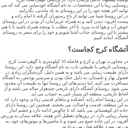
روستایی زیبا با این مشخصات، به نام آتشگاه خودنمایی می کند که می
توانید آخر هفته خود را در این روستای به یاد ماندنی، بگذرانید.
در این روستا شما می توانید از باغ رستوران‌ گرفته تا امام زاده‌ و
پیست آفرود، دیدن کنید و به همراه عزیزانتان، از بودن در این روستای
خوش آب و هوا لذت ببرید. تا آخر مطلب با بومچه همراه باشید تا با هم،
بیشتر با این روستای جذاب آشنا شویم و خود را برای سفر به روستای
آتشگاه، آماده کنیم.
آتشگاه کرج کجاست؟
در مجاورت تهران و کرج و فاصله 10 کیلومتری با گوهردشت کرج،
روستایی تاریخی با طبیعتی ناب، به نام آتشگاه وجود دارد. این روستا،
دارای طبیعت زیبایی می باشد و به همین دلیل، گردشگران زیادی در
فصول بهار و تابستان، به دلیل خنک بودن و سرسبز بودنش، به آتشگاه
مسافرت می کنند. اما دیدنی‌های این روستا تنها به طبیعت آن محدود
نمی شود. روستای آتشگاه دارای تاریخی چندهزار ساله می باشد و از
لحاظ تاریخی، منطقه ای بسیار غنی به حساب می آید.
در این روستا امام زاده، آتشکده و بناهای قدیمی زیادی وجود دارد که
به این منطقه، قدمت و اصالت می بخشند. همچنین این روستا دارای
جاده ای کوهستانی می باشد که تا چالوس ادامه دارد و چشم انداز
بسیار زیبایی دارد. در روزهای تعطیل آخر هفته، علاقه مندان به ورزش
آفرود، در این جاده جمع می شوند و با ماشین‌ها و موتورهای خود، به
ورزش مورد علاقه شان می پردازند.