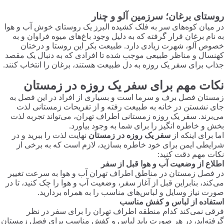
روستای برغان؛ سرزمین آلو و چنار
در میان کوه‌های سر به فلک کشیده البرز یک روستای خوش آب و هوا
به نام برغان قرار گرفته که به دلیل وجود باغ‌های میوه فراوان و به
خصوص آلو، شهرت زیادی دارد. طبیعت بکر این روستا و درختان
کهنسال و مناظر طبیعی موجب شده تا افرادی که به دنبال یک مقصد
جذاب برای سفر یک روزه به دل طبیعت هستند، برغان را انتخاب کنند.
نکات مهم برای سفر یک روزه در زمستان
زمستان فصل برف و سرما است و بسیاری از افراد در این فصل به
جای نشستن در خانه به طبیعت رفته و از تفریحات زمستانی لذت
می‌برند. سفر یک روزه زمستانی اطراف تهران، می‌تواند تجربه لذت
بخش و خاطره انگیز را برای شما به وجود بیاورد.
اما برای اینکه از
سفر یک روزه در زمستان
نهایت لذت را ببرید و در
شرایطی ایمن برای خود خاطره بسازید، لازم است که به برخی از
نکات مهم دقت کنید:
اطلاع از وضعیت آب و هوا قبل از سفر
در فصل زمستان در مناطق اطراف تهران آب و هوا به سرعت تغییر
می‌کند، بنابراین قبل از آغاز سفر، وضعیت آب و هوا را چک کنید، تا در
صورت نیاز وسایل و لباس‌های مناسب را به همراه بردارید.
استفاده از لباس و کفش مناسب
فرقی نمی‌کند کدام منطقه اطراف تهران را برای سفر در نظر
گرفته‌اید، در هر صورت باید لباس و کفش مناسب برای فصل زمستان