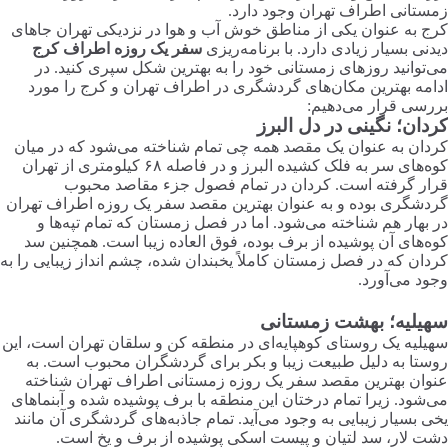
زمستانی اطراف تهران وجود دارد.
کرج به عنوان یکی از مناطق خوش آب و هوا در نزدیکی تهران جاهای
دیدنی بسیار زیادی دارد. با برنامه‌ریزی
سفر یک روزه اطراف کرج
می‌توانید روزهای زمستانی خود را به بهترین شکل سپری کنید. در
ادامه بهترین مکان‌های گردشگری در اطراف تهران و کرج را مورد
بررسی قرار می‌دهیم:
کردان؛ نگینی در دل البرز
کردان به عنوان یک مقصد همه چی تمام شناخته می‌شود که در میان
کوه‌های سر به فلک کشیده البرز و در فاصله ۶۸ کیلومتری از تهران
قرار گرفته است. کردان در تمام فصول جزء مقاصد محبوب
گردشگری بوده و به عنوان بهترین مقصد سفر یک روزه اطراف تهران
در بهار هم شناخته می‌شود. اما در فصل زمستان که تمام تپه‌ها و
کوه‌های آن پوشیده از برف بوده، فوق العاده زیبا است. همچنین سد
کردان که در فصل زمستان کاملاً یخبندان شده، چشم انداز زیبایی را به
وجود می‌آورد.
سهیلیه؛ بهشت زمستانی
سهیلیه یک روستای کوهپایه‌ای در منطقه کن و سلقان تهران است، این
روستا به دلیل طبیعت زیبا و بکر برای گردشگران محبوب است. به
عنوان بهترین مقصد سفر یک روزه زمستانی اطراف تهران شناخته
می‌شود. زیرا تمام درختان این منطقه با برف پوشیده شده و آبنماهای
یخی بسیار زیبایی به وجود می‌آید. تمام جاذبه‌های گردشگری آن مانند
دشت لار، سد لتیان و پیست اسکی پوشیده از برف و یخ است.