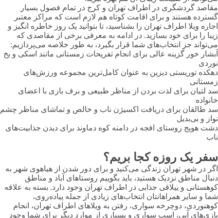
مقاصد گردشگری در اطراف تهران و کرج در تمام فصول بسیار
گسترده هستند و برای اقامت کوتاه هم لازم است که مراکز معتبر
اجاره ویلا اطراف تهران را بشناسید، تا بتوانید یک روز خاطره انگیز و
زیبا را برای خود بسازید. در ادامه به معرفی برخی از مقاصدی که
می‌تواند جز انتخاب‌های شما قرار بگیرد، به طور خلاصه می‌پردازیم:
آبشار خور گزینه عالی برای انجام تفریحات زمستانی مانند اسکی و یخ
نوردی
دهکده توریستی دیزین به عنوان کامل‌ترین مجموعه ورزش‌های
زمستانی
سد لتیان برای لذت بردن از مناظر طبیعی و برف بازی با اعضای
خانواده
سد طالقان برای دریافت اکسیژن ناب و خالص و تماشای مناظر چشم
نواز و بی‌بدیل
دشت هویج روستای افجه در دامنه کوه دماوند برای دیدن جذابیت‌های
ناب
سفر یک روزه کجا بریم؟
اگر در شهر تهران زندگی می‌کنید و برای دور شدن از هیاهوی شهر به
دنبال مناطق نزدیک هستید، باید بگوییم روستاهای آباد و مناطق
کوهستانی و ییلاقی جذابی در اطراف تهران وجود دارد. بسته به علاقه
شما و سایر همراهانتان انتخاب‌های زیادی از جمله پیاده‌روی،
کوهنوردی، دوچرخه سواری، رفتن به ویلاهای اطراف تهران، انجام
بازی‌های آبی، اسب سواری و بسیاری از موارد دیگر برای شما وجود