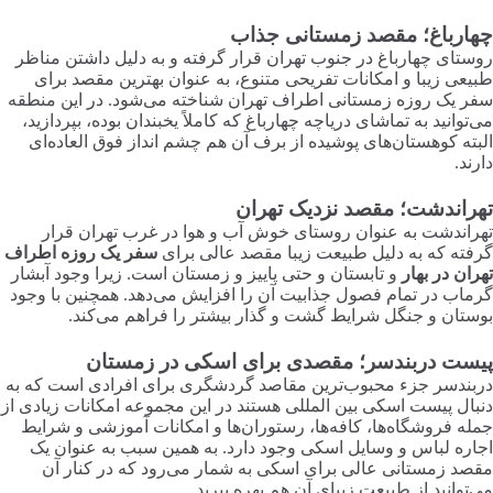
چهارباغ؛ مقصد زمستانی جذاب
روستای چهارباغ در جنوب تهران قرار گرفته و به دلیل داشتن مناظر
طبیعی زیبا و امکانات تفریحی متنوع، به عنوان بهترین مقصد برای
سفر یک روزه زمستانی اطراف تهران شناخته می‌شود. در این منطقه
می‌توانید به تماشای دریاچه چهارباغ که کاملاً یخبندان بوده، بپردازید،
البته کوهستان‌های پوشیده از برف آن هم چشم انداز فوق العاده‌ای
دارند.
تهراندشت؛ مقصد نزدیک تهران
تهراندشت به عنوان روستای خوش آب و هوا در غرب تهران قرار
گرفته که به دلیل طبیعت زیبا مقصد عالی برای
سفر یک روزه اطراف
تهران در بهار
و تابستان و حتی پاییز و زمستان است. زیرا وجود آبشار
گرماب در تمام فصول جذابیت آن را افزایش می‌دهد. همچنین با وجود
بوستان و جنگل شرایط گشت و گذار بیشتر را فراهم می‌کند.
پیست دربندسر؛ مقصدی برای اسکی در زمستان
دربندسر جزء محبوب‌ترین مقاصد گردشگری برای افرادی است که به
دنبال پیست اسکی بین المللی هستند در این مجموعه امکانات زیادی از
جمله فروشگاه‌ها، کافه‌ها، رستوران‌ها و امکانات آموزشی و شرایط
اجاره لباس و وسایل اسکی وجود دارد. به همین سبب به عنوان یک
مقصد زمستانی عالی برای اسکی به شمار می‌رود که در کنار آن
می‌توانید از طبیعت زیبای آن هم بهره ببرید.