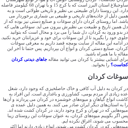
ساوجبلاغ استان البرز است که با کرج 15 و با تهران 68 کیلومتر فاصله
دارد. این روستا دارای طبیعتی بی نظیر و تاریخی طولانی است و به
همین دلیل از جاذبه‌های تاریخی و طبیعی بی شماری برخوردار می
باشد. اما روستای کردان دارای سوغات و صنایع دستی نیز بوده که از
دل همین تاریخ و طبیعت بی نظیرش بیرون می آید. سوغاتی هایی که
در بدو ورود به کردان، دل شما را می برد و محال است که بتوانید
جلوی خود را بگیرید تا از این سوغات برای خود و عزیزانتان خرید نکنید.
در ادامه این مقاله از سایت بومچه قصد داریم به معرفی سوغات
کردان، صنایع دستی کردان و انواع آن بپردازیم. پس حتما تا آخر این
مقاله با ما همراه باشید.
برای آشنایی بیشتر با کردان می توانید مقاله
جاهای دیدنی کردان
کجاست؟
را بخوانید.
سوغات کردان
در کردان به دلیل آب کافی و خاک حاصلخیزی که وجود دارد، شغل
عده زیادی از مردم بومی، کشاورزی و باغداری است. این افراد به
کاشت انواع گیاهان و میوه‌های خوشمزه در کردان می پردازند و آن‌ها
را به استان‌های دیگر ایران صادر می کنند. به همین دلیل عمده ی
میوه‌هایی که در تهران و کرج وجود دارند، در کردان کشت شده اند.
پس اگر بگوییم میوه‌های کردان، به عنوان سوغات این روستای زیبا
محسوب می شوند، اغراق نکرده ایم.
میوه‌هایی که در کردان کشت می شوند، انواع زیادی دارند اما اکثر