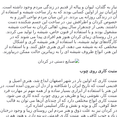
نیاز به گلدان، لیوان و پیاله از قدیم در زندگی مردم وجود داشته است.
ایرانیان نیز از اولین کسانی بودند که به راز ساخت شیشه و استفاده از
آن در زندگی روزانه پی بردند. در این میان مردم نواحی البرز و به
خصوص کردان و اطرافش نیز، در ساخت این جسم شکننده دست
داشتند. یعنی از چندهزار سال پیش، اهالی کردان به ساخت شیشه
مشغول بودند و با استفاده از فنون خاص، شیشه را تولید می کردند.
در دل روستای زیبای کردان هنوز هم افرادی پیدا می شوند که در
کارگاه‌های تولید شیشه، با استفاده از هنر شیشه گری و اشکال
مختلفی که به شیشه می دهند، اثری هنری خلق کنند. و با استفاده از
این هنر، انواع ظروف شیشه ای را به زیباترین حالت ممکن دربیاورند.
منبت کاری روی چوب
منبت کاری که اولین بار در شهر اصفهان ابداع شد، هنری اصیل و
قدیمی است که تاریخ ایران را شکافته و از دل آن بیرون آمده است. در
این هنر با استفاده از ابزاری بسیار ساده و از همه مهم تر مهارت فرد
مبنت کار، نقوشی زیبا و ظریف بر روی چوب، کنده کاری می شود.
منبت کاری انواع مختلفی دارد که از چندتای آن‌ها می توان به قالب
خط کوفی، گل و بوته و نقش و نگار اسلیمی اشاره کرد.
در کردان نیز به علت ذوق و هنر مردم این روستای زیبا و وجود درختان
زیاد و چوب کافی، هنر منبت کاری قدمتی دیرینه دارد. و هنوز هم در