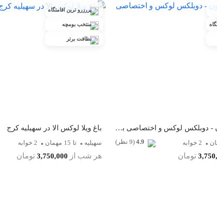
پررزرو ترین اقامتگاه
گاه
منتخب بومچه
نظافت برتر
ویلای بید مجنون - دوبلکس لوکس و اختصاصی بومچه در سهیلیه
باغ ویلا لوکس الا در سهیلیه کرج
4.9
(9 نظر)
ان
2 خوابه
سهیلیه
تا
15
مهمان
2 خوابه
تومان
هر شب از
تومان
3,750,000
3,750