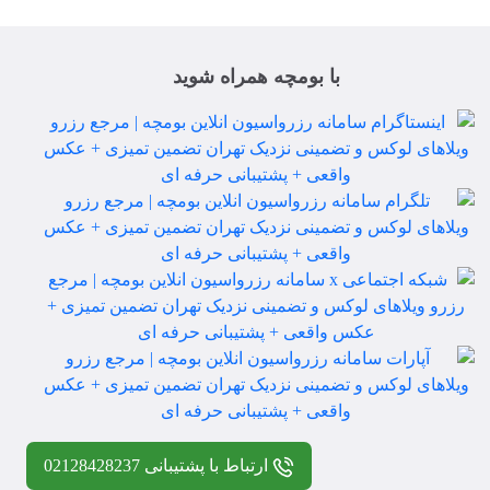
با بومچه همراه شوید
ارتباط با پشتیبانی 02128428237