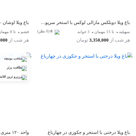
باغ ویلا دوبلکس مارالی لوکس با استخر سرپوشیده
0
(0 نظر)
سهیلیه
تا
15
مهمان
3 خوابه
فشم
تا
8
مهمان
هر شب از
تومان
هر شب از
,000
3,350,000
منتخب بومچه
نظافت برتر
پررزرو ترین اقامت
باغ ویلا درختی با استخر و جکوزی در چهارباغ
واحد ۱۲۰ متری دوخوابه فول فرنیش در کیش