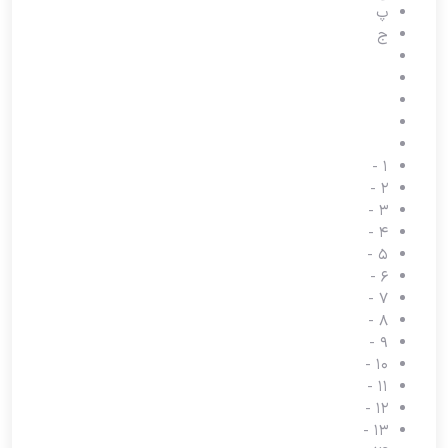
پ
ج
-
1
-
2
-
3
-
4
-
5
-
6
-
7
-
8
-
9
-
10
-
11
-
12
-
13