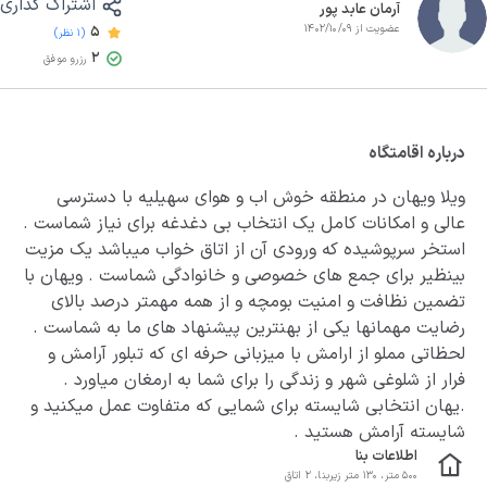
اشتراک گذاری
آرمان عابد پور
عضویت از 1402/10/09
5
(1 نظر)
2
رزرو موفق
درباره اقامتگاه
ویلا ویهان در منطقه خوش اب و هوای سهیلیه با دسترسی
عالی و امکانات کامل یک انتخاب بی دغدغه برای نیاز شماست .
استخر سرپوشیده که ورودی آن از اتاق خواب میباشد یک مزیت
بینظیر برای جمع های خصوصی و خانوادگی شماست . ویهان با
تضمین نظافت و امنیت بومچه و از همه مهمتر درصد بالای
رضایت مهمانها یکی از بهنترین پیشنهاد های ما به شماست .
لحظاتی مملو از ارامش با میزبانی حرفه ای که تبلور آرامش و
فرار از شلوغی شهر و زندگی را برای شما به ارمغان میاورد .
.یهان انتخابی شایسته برای شمایی که متفاوت عمل میکنید و
شایسته آرامش هستید .
اطلاعات بنا
500 متر، 130 متر زیربنا، 2 اتاق