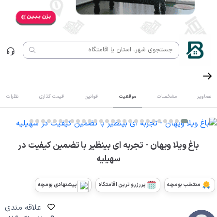
تصاویر
مشخصات
موقعیت
قوانین
قیمت گذاری
نظرات
باغ ویلا ویهان - تجربه ای بینظیر با تضمین کیفیت در
سهیلیه
منتخب بومچه
پررزرو ترین اقامتگاه
پیشنهادی بومچه
علاقه مندی