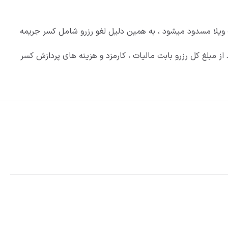
 ویلا مسدود میشود ، به همین دلیل لغو رزرو شامل کسر جریمه
 لغو رزرو از سمت مهمان ، در هر شرایط حداقل 25درصد از مبلغ کل رزرو بابت مالیات ، کارمزد و هزینه های پردازش کسر
شود . در غیر این صورت مبلغ پرداختی غیر قابل استرداد میباشد .
هنگی میزبان ، بهترین همکاری ممکن را برای تغییر تاریخ یا
بومچه است .