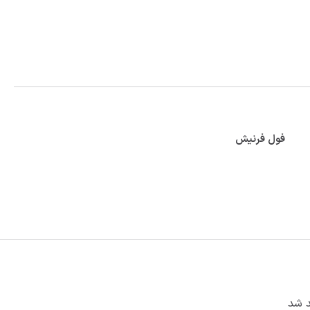
فول فرنیش
د شد