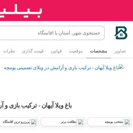
تصاویر
مشخصات
موقعیت
قوانین
قیمت گذاری
نظرات
باغ ویلا آیهان - ترکیب بازی و
منتخب بومچه
نظافت برتر
پررزرو ترین اقامتگاه