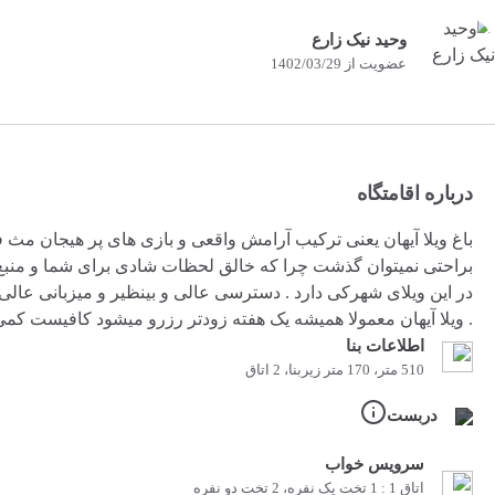
وحید نیک زارع
عضویت از 1402/03/29
درباره اقامتگاه
باغ ویلا آیهان یعنی ترکیب آرامش واقعی و بازی های پر هیجان مث 
براحتی نمیتوان گذشت چرا که خالق لحظات شادی برای شما و من
در این ویلای شهرکی دارد . دسترسی عالی و بینظیر و میزبانی عالی 
. ویلا آیهان معمولا همیشه یک هفته زودتر رزرو میشود کافیست کمی 
اطلاعات بنا
510 متر، 170 متر زیربنا، 2 اتاق
دربست
سرویس خواب
اتاق 1 : 1 تخت یک نفره، 2 تخت دو نفره