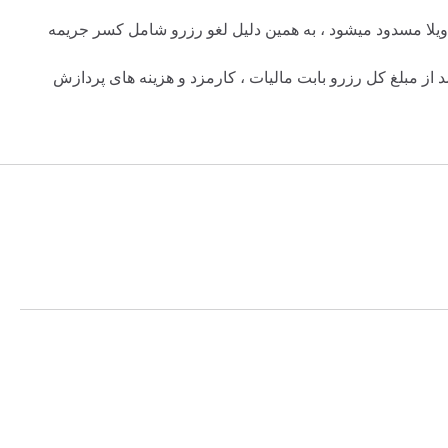
ویلا مسدود میشود ، به همین دلیل لغو رزرو شامل کسر جریمه
ت لغو رزرو از سمت مهمان ، در هر شرایط حداقل 25درصد از مبلغ کل رزرو بابت مالیات ، کارمزد و هزینه های پردازش
د . در غیر این صورت مبلغ پرداختی غیر قابل استرداد میباشد .
هنگی میزبان ، بهترین همکاری ممکن را برای تغییر تاریخ یا
بومچه است .