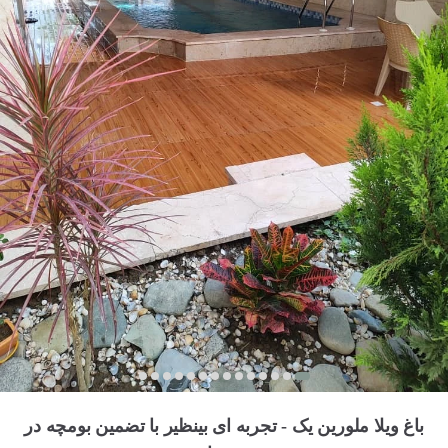
باغ ویلا ملورین یک - تجربه ای بینظیر با تضمین بومچه در