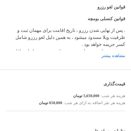
قوانین لغو رزرو
قوانین کنسلی بومچه
. پس از نهایی شدن رزرو ، تاریخ اقامت برای مهمان ثبت و
ظرفیت ویلا مسدود میشود ، به همین دلیل لغو رزرو شامل
کسر جریمه خواهد بود .
. در صورت لغو رزرو از سمت مهمان ، در هر شرایط حداقل
مشاهده بیشتر
25درصد از مبلغ کل رزرو بابت مالیات ، کارمزد و هزینه های
پردازش کسر خواهد شد .
. شرایط کنسلی :
. ایام وسط هفته عادی ، تا 5 روز مانده به زمان ورود : فقط 25
قیمت‌گذاری
درصد از مبلغ کل رزرو کسر میشود .
. ایام وسط هفته عادی ، کمتر از 5 روز مانده به زمان ورود :
هزینه هر شب:
5,650,000 تومان
مبلغ پرداختی غیر قابل استرداد خواهد بود .
هزینه هر نفر اضافه به ازای هر شب:
650,000 تومان
. در روزهای آخر هفته کنسلی رزرو حداقل ده روز قبل باید
اننجام شود . در غیر این صورت مبلغ پرداختی غیر قابل استرداد
میباشد .
. رزرو های لحظه آخری شامل کنسلی نمیشود .