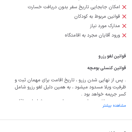
امکان جابجایی تاریخ سفر بدون دریافت خسارت
قوانین مربوط به کودکان
مدارک مورد نیاز
ورود آقایان مجرد به اقامتگاه
قوانین لغو رزرو
قوانین کنسلی بومچه
. پس از نهایی شدن رزرو ، تاریخ اقامت برای مهمان ثبت و
ظرفیت ویلا مسدود میشود ، به همین دلیل لغو رزرو شامل
کسر جریمه خواهد بود .
. در صورت لغو رزرو از سمت مهمان ، در هر شرایط حداقل
مشاهده بیشتر
25درصد از مبلغ کل رزرو بابت مالیات ، کارمزد و هزینه های
پردازش کسر خواهد شد .
. شرایط کنسلی :
. ایام وسط هفته عادی ، تا 5 روز مانده به زمان ورود : فقط