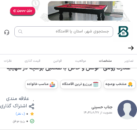
تصاویر
مشخصات
موقعیت
قوانین
قیمت گذاری
نظرات
عمارت رومی - لوکس و خاص با تضمین بومچه در سهیلیه
منتخب بومچه
پررزرو ترین اقامتگاه
مناسب خانواده
علاقه مندی
اشتراک گذاری
جناب حسینی
عضویت از 1404/08/27
0
(0 نظر)
0
رزرو موفق