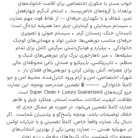
خواب مستر با جکوزی اختصاصی برای اقامت خانواده‌های
پرتعداد یا گروه‌های خاص‌پسند. • استخر آب‌گرم چهارفصل
تمیز، شفاف و با نگهداری حرفه‌ای — از نقاط قوت مهم عمارت.
• سیستم سرمایش و گرمایش چیلر دما همیشه ایده‌آل است؛
تابستان خنک، زمستان گرم. • سیستم صوتی و تصویری
حرفه‌ای مناسب دورهمی‌ها، جشن تولد و مهمانی‌های کوچک
خانوادگی. • بیلیارد و فوتبال‌دستی سرگرمی کامل برای تمام
سلیقه‌ها. • میز ناهارخوری بزرگ برای دورهمی‌های شیک و
منظم. • تاپ‌ریلکسی، باربیکیو و صندلی باغی محوطه‌ای عالی
برای عصرانه، آتش روشن کردن و دورهمی‌های فضای باز. •
شهرک اختصاصی، امن و آرام ورود کنترل‌شده، محیط امن و جو
کاملاً خانوادگی. ⸻ 🔒 تضمین صددرصد بومچه: این عمارت
جزو گزینه‌های Super Clean + Luxury Guaranteed است.
نظافت، کیفیت امکانات، سلامت استخر، عملکرد چیلر و ظاهر
عمارت کاملاً تضمین می‌شود. در صورت هر مشکل جدی که
خلاف توضیحات باشد، بومچه پاسخ‌گو و پشتیبان شماست . اگر
دنبال یک عمارت واقعاً خاص، کاملاً تضمینی و با جزئیات لوکس
در سهیلیه هستی — عمارت رومی یکی از بهترین انتخاب‌های
بومچه برای شماست. برای تاریخ‌های پرفروش، رزرو زودتر