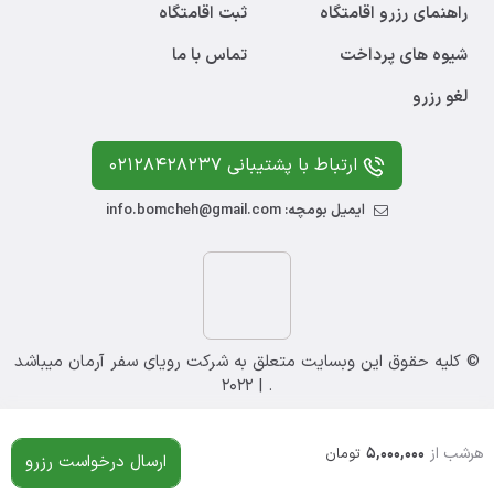
راهنمای رزرو اقامتگاه
ثبت اقامتگاه
شیوه های پرداخت
تماس با ما
لغو رزرو
ارتباط با پشتیبانی 02128428237
ایمیل بومچه: info.bomcheh@gmail.com
© کلیه حقوق این وبسایت متعلق به شرکت رویای سفر آرمان میباشد
. | 2022
هرشب از
5,000,000
تومان
ارسال درخواست رزرو
خانه
ورود / ثبت نام